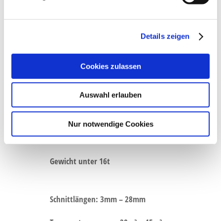
Details zeigen
HÄCKSLEN
LANDWIRTSCHAFT ELSFLETH
Cookies zulassen
2 John Deere 8400i mit 540PS
Auswahl erlauben
Bodenschonende Bereifung (900 / R42)
Nur notwendige Cookies
Siliermittelanlage
Gewicht unter 16t
Schnittlängen: 3mm – 28mm