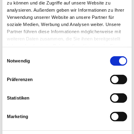
WIR BEANTWORTEN IHRE
zu können und die Zugriffe auf unsere Website zu
FRAGEN
analysieren. Außerdem geben wir Informationen zu Ihrer
Verwendung unserer Website an unsere Partner für
soziale Medien, Werbung und Analysen weiter. Unsere
Sie haben Fragen zu unseren Leistungen.
Partner führen diese Informationen möglicherweise mit
Unsere Mitarbeiter beraten Sie
weiteren Daten zusammen, die Sie ihnen bereitgestellt
haben oder die sie im Rahmen Ihrer Nutzung der Dienste
professionell, individuell und setzen Ihre
gesammelt haben.
Einwilligungsauswahl
Arbeiten effektiv für Sie um.
Notwendig
JETZT KONTAKTIEREN
Präferenzen
Statistiken
Marketing